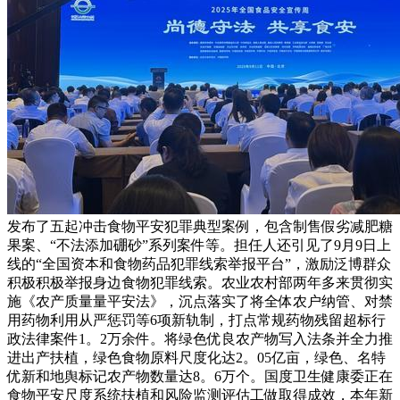
发布了五起冲击食物平安犯罪典型案例，包含制售假劣减肥糖
果案、“不法添加硼砂”系列案件等。担任人还引见了9月9日上
线的“全国资本和食物药品犯罪线索举报平台”，激励泛博群众
积极积极举报身边食物犯罪线索。农业农村部两年多来贯彻实
施《农产质量量平安法》，沉点落实了将全体农户纳管、对禁
用药物利用从严惩罚等6项新轨制，打点常规药物残留超标行
政法律案件1。2万余件。将绿色优良农产物写入法条并全力推
进出产扶植，绿色食物原料尺度化达2。05亿亩，绿色、名特
优新和地舆标记农产物数量达8。6万个。国度卫生健康委正在
食物平安尺度系统扶植和风险监测评估工做取得成效，本年新