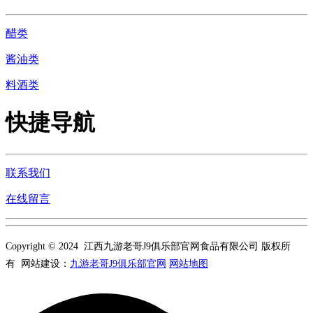
醋类
酱油类
料酒类
快捷导航
联系我们
在线留言
Copyright © 2024 江西九游老哥J9俱乐部官网食品有限公司 版权所
有 网站建设：
九游老哥J9俱乐部官网
网站地图