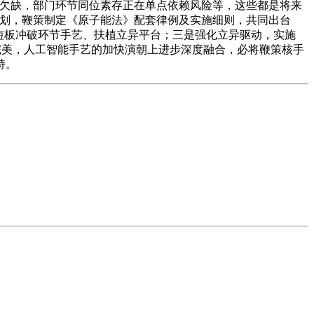
才欠缺，部门环节同位素存正在单点依赖风险等，这些都是将来
谋划，鞭策制定《原子能法》配套律例及实施细则，共同出台
聚焦短板冲破环节手艺、扶植立异平台；三是强化立异驱动，实施
的完美，人工智能手艺的加快演朝上进步深度融合，必将鞭策核手
持。