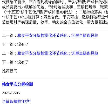
代供给了新径。正在看到机缘的同时，应认识到财产成长的短
成长需要出力破解的问题。”针对这些挑和，王毅韧暗示，鞭
《“十五五”核手艺使用财产成长指点看法》；二是持续落实《核
“+核手艺+X”步履打算；四是合做、平安可控，激励打破行
艺使用财产实现质量、效率、动力的全方位变化，帮力根基建
上一篇：
粮食平安分析检测仪环节感化：沉塑全链条风险
下一篇：没有了
上一篇：
粮食平安分析检测仪环节感化：沉塑全链条风险
下一篇：没有了
推荐新闻
粮食平安分析检测
2025-12-05
全链条抽检守护“