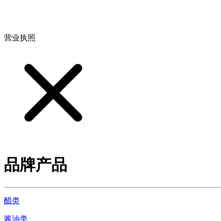
地址：江西省德安县高新技术产业园(宝塔工业园)高新路93号
营业执照
品牌产品
醋类
酱油类