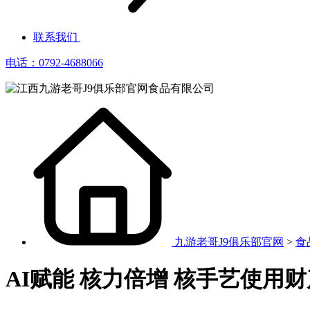
联系我们
电话：0792-4688066
九游老哥J9俱乐部官网
>
食
AI赋能 核力倍增 核手艺使用