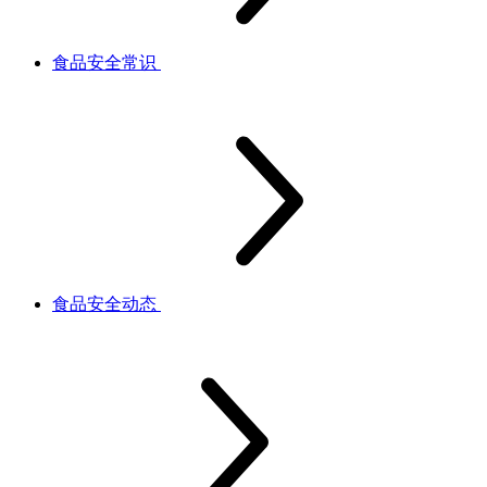
食品安全常识
食品安全动态