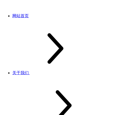
网站首页
关于我们