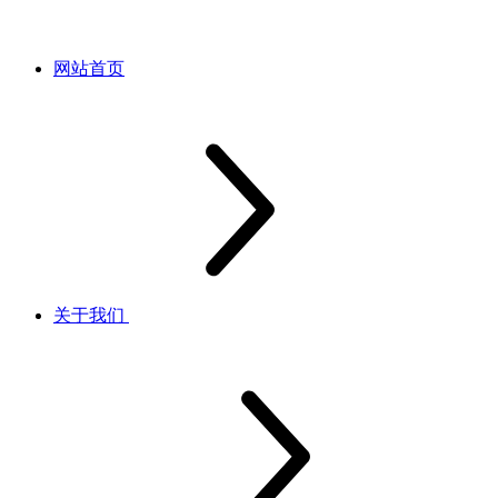
网站首页
关于我们