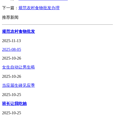
下一篇：
规范农村食物批发办理
推荐新闻
规范农村食物批发
2025-11-13
2025-08-05
2025-10-26
女生自动让男生㖭
2025-10-26
当应届生碰见应季
2025-10-25
班长让我吃她
2025-10-25