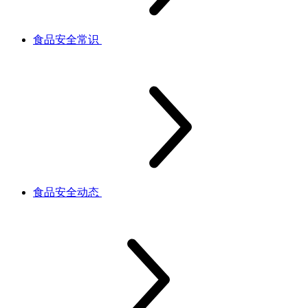
食品安全常识
食品安全动态