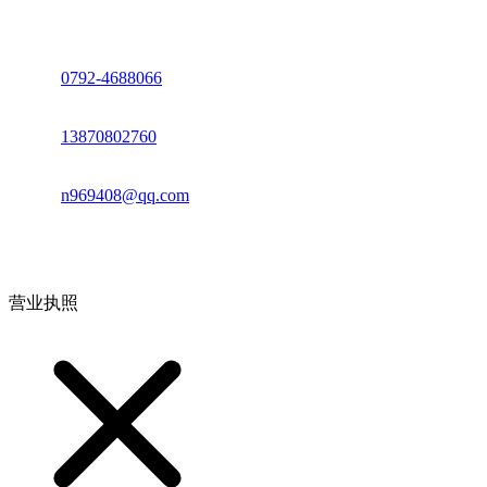
座机：
0792-4688066
电话：
13870802760
邮箱：
n969408@qq.com
地址：江西省德安县高新技术产业园(宝塔工业园)高新路93号
营业执照