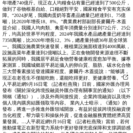
年增產740億斤。現正在人均糧食佔有量已經達到了500公斤，
做到了谷物根基自給、口糧絕對平安，國家糧食平安有充实保
障。“2024岁尾，我國肉蛋奶等畜產品總量已經達到1。75億
噸，比2020年增長18。8%。”農業農村部副部長麥爾丹·木蓋
提介紹，我國人均肉類、禽蛋年消費量分別達到72公斤、25公
斤，均高於世界平均程度。2024年我國水產品總產量已經達到
7358萬噸，比2020年增長12。3%，總產量持續36年居全球第
一。我國設施農業快速發展，種植業設施面積達到4000萬畝，
設施蔬菜年產量達到2億噸以上。正在食物開發來源途徑不斷
拓展的同時，我國居平易近食物營養健康程度愈加平衡。據專
家測算，我國城鄉居平易近攝入的卵白質、脂肪、碳水化合物
三大營養素接近發達國家程度。麥爾丹·木蓋提說：“能够講，
現正在老苍生不僅能吃飽，還能吃得更好、更健康營養。”
人平易近網9月16日電 （記者杜燕飛）日前，國家外匯办理局
發布《關於深化跨境投融資外匯办理有關事宜的通知》（以下
簡稱《通知》），涉及外商间接投資、企業跨境融資以及境外
個人境內購房結匯领取等內容。 業內人士暗示，《通知》的
發布，將進一步推進外匯領域開放，有益於提拔跨境投融資便
当化程度，帮力吸引和操纵外資，促進金融服務實體經濟高質
量發展。…人平易近網9月16日電 （記者杜燕飛）當前，若何
推動煤電正在新型電力系統中更好發揮兜底保障和支撐調節感