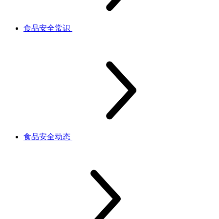
食品安全常识
食品安全动态