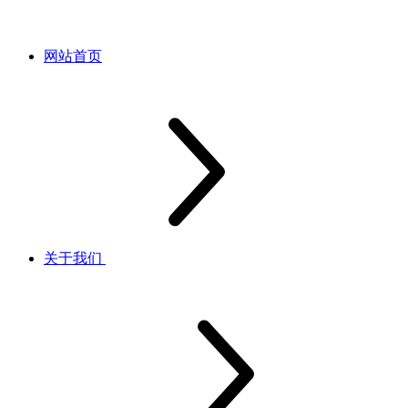
网站首页
关于我们