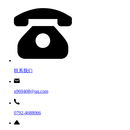
联系我们
n969408@qq.com
0792-4688066