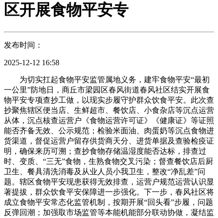
区开展食物平安专
发布时间：
2025-12-12 16:58
为切实扛起食物平安监管属地义务，建牢食物平安“最初
一公里”防地日，商丘市梁园区春风街道春风社区结实开展食
物平安专项查抄工做，以现实步履守护群众饮食平安。此次查
抄聚焦辖区便当店、生鲜超市、餐饮店、小食杂店等沉点运营
从体，沉点核查运营户《食物运营许可证》《健康证》等证照
能否齐备无效、公示规范；检验米面油、肉蛋奶等沉点食物进
货渠道，督促运营户留存供货商天分、进货单据及查验检疫证
明，确保来历可溯；查抄食物存储温湿度能否达标，排查过
时、变质、“三无”食物，生熟食物交叉污染；督查餐饮店后厨
卫生、餐具清洗消毒及从业人员小我卫生，整改“净乱差”问
题。辖区食物平安现患获得无效排查，运营户规范运营认识显
著提拔，群众饮食平安保障进一步强化。下一步，春风社区将
成立食物平安常态化监管机制，按期开展“回头看”步履，问题
反弹回潮；加强取市场监管等本能机能部分联动协做，凝结监