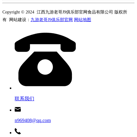
Copyright © 2024 江西九游老哥J9俱乐部官网食品有限公司 版权所
有 网站建设：
九游老哥J9俱乐部官网
网站地图
联系我们
n969408@qq.com