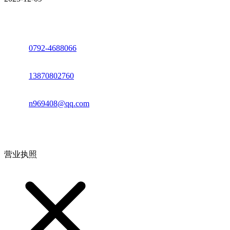
座机：
0792-4688066
电话：
13870802760
邮箱：
n969408@qq.com
地址：江西省德安县高新技术产业园(宝塔工业园)高新路93号
营业执照