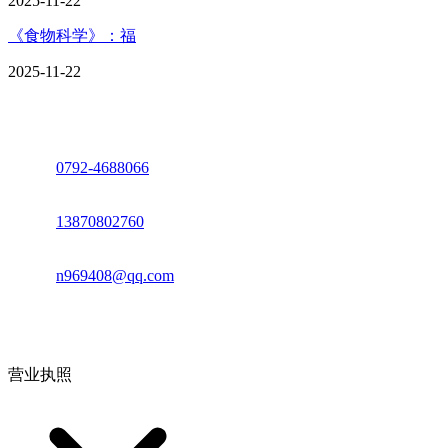
2025-11-22
《食物科学》：福
2025-11-22
座机：
0792-4688066
电话：
13870802760
邮箱：
n969408@qq.com
地址：江西省德安县高新技术产业园(宝塔工业园)高新路93号
营业执照