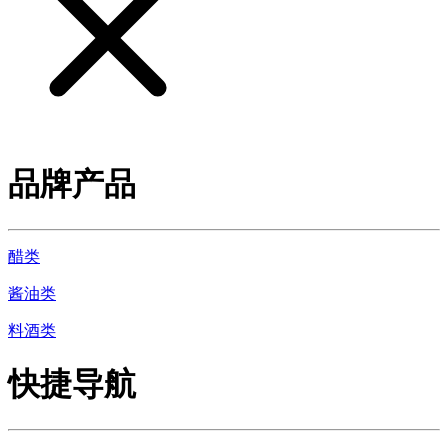
品牌产品
醋类
酱油类
料酒类
快捷导航