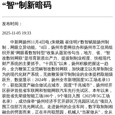
“智”制新暗码
发布时间：
2025-11-05 19:33
中新网扬州11月4日电 (朱晓颖 崔佳明)“数智赋能扬州制
制，网眼立异动能。”4日，扬州市委网信办和扬州市工信局组
织开展“网眼看数智转型”收集从题宣传勾当，地方、省、“智
改数转网联”是培育新质出产力、提拔制制业程度、扶植现代
财产系统的主要抓手。“十四五”以来，扬州积极把握这一趋
向，全力鞭策工业范畴智改数转网联，加快建立以先辈制制业
为的现代化财产系统，无效鞭策保守制制业的全体提档取能级
跃升。数据显示：2024年，扬州全市新增国度5G工场名录13
个，获批国度产融合做试点城市、国度“千兆城市”，扬州经开
区获评首批省车联网和智能网联汽车先行先试区。本年以来，
获批省先辈级智能工场186个，9个项目入围《2025年5G工场
名录》，成功保举“扬州经济手艺开辟区万兆园区试点”项目入
围工信部万兆光网试点。走进扬州的企业车间，数字取制制相
融合的劈面而来，正在丰尚聪慧园，机械人“当家做从”，全从