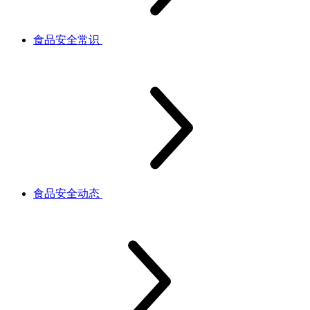
食品安全常识
食品安全动态