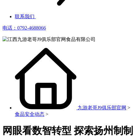
联系我们
电话：0792-4688066
九游老哥J9俱乐部官网
>
食品安全动态
>
网眼看数智转型 探索扬州制制