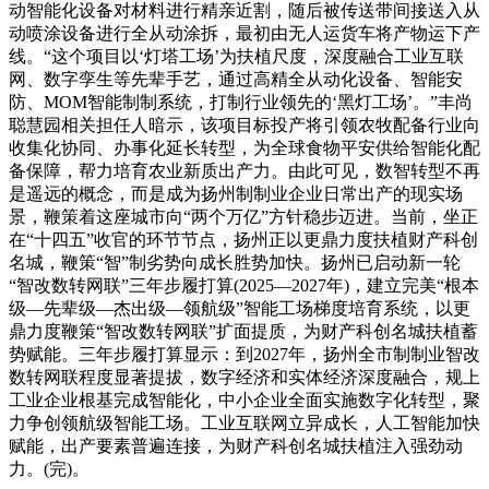
动智能化设备对材料进行精亲近割，随后被传送带间接送入从
动喷涂设备进行全从动涂拆，最初由无人运货车将产物运下产
线。“这个项目以‘灯塔工场’为扶植尺度，深度融合工业互联
网、数字孪生等先辈手艺，通过高精全从动化设备、智能安
防、MOM智能制制系统，打制行业领先的‘黑灯工场’。”丰尚
聪慧园相关担任人暗示，该项目标投产将引领农牧配备行业向
收集化协同、办事化延长转型，为全球食物平安供给智能化配
备保障，帮力培育农业新质出产力。由此可见，数智转型不再
是遥远的概念，而是成为扬州制制业企业日常出产的现实场
景，鞭策着这座城市向“两个万亿”方针稳步迈进。当前，坐正
在“十四五”收官的环节节点，扬州正以更鼎力度扶植财产科创
名城，鞭策“智”制劣势向成长胜势加快。扬州已启动新一轮
“智改数转网联”三年步履打算(2025—2027年)，建立完美“根本
级—先辈级—杰出级—领航级”智能工场梯度培育系统，以更
鼎力度鞭策“智改数转网联”扩面提质，为财产科创名城扶植蓄
势赋能。三年步履打算显示：到2027年，扬州全市制制业智改
数转网联程度显著提拔，数字经济和实体经济深度融合，规上
工业企业根基完成智能化，中小企业全面实施数字化转型，聚
力争创领航级智能工场。工业互联网立异成长，人工智能加快
赋能，出产要素普遍连接，为财产科创名城扶植注入强劲动
力。(完)。