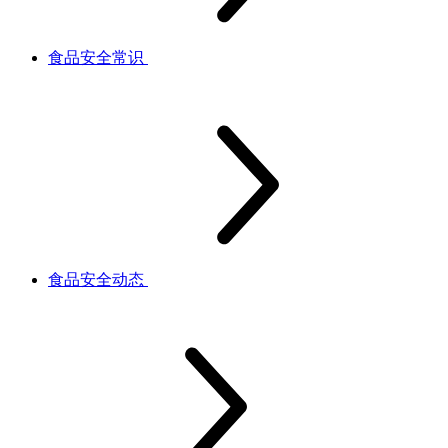
食品安全常识
食品安全动态