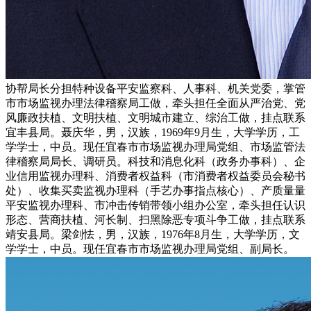
协帮局长分担特种设备平安监察科、人事科、机关党委，掌管
市市场监视办理法律稽察局工做，牵头担任全面从严治党、党
风廉政扶植、文明扶植、文明城市建立、综治工做，挂点联系
宜丰县局。聂庆华，男，汉族，1969年9月生，大学学历，工
学学士，中员。现任宜春市市场监视办理局党组、市场监管法
律稽察局局长、调研员。科技和消息化科（政务办事科）、企
业信用监视办理科、消费者权益科（市消费者权益委员会秘书
处）、收集买卖监视办理科（手艺办事指点核心）、产质量量
平安监视办理科、市冲击传销带领小组办公室，牵头担任认识
形态、营商扶植、河长制、扫黑除恶专项斗争工做，挂点联系
靖安县局。梁剑怯，男，汉族，1976年8月生，大学学历，文
学学士，中员。现任宜春市市场监视办理局党组、副局长。