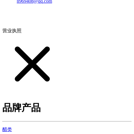
邮箱：
n969408@qq.com
地址：江西省德安县高新技术产业园(宝塔工业园)高新路93号
营业执照
品牌产品
醋类