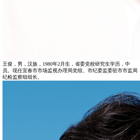
王俊，男，汉族，1980年2月生，省委党校研究生学历，中
员。现任宜春市市场监视办理局党组、市纪委监委驻市市监局
纪检监察组组长。