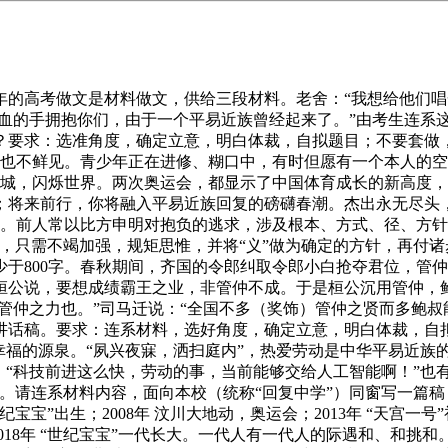
高考做文是材料做文，供给三段材料。老舍：“我想给他们唱
满血的手拥抱你们，由于一个平易近族曾经起来了。”由考生连系
要求：选准角度，确定立意，明白体裁，自拟题目；不要套做，
年中也不鲜见。青少年正在进修、糊口中，有时但愿有一个本人的
之城，闪烁世界。两次奥运会，都显示了中国体育成长的新高度
；将来前行，你将融入平易近族回复的磅礴春潮。杰出永无尽头
字。前人常以比方申明对抱负的逃求，涉及根本、方式、径、方
，只需不竭加强，规矩思惟，并将“义”做为确定的方针，再付
于800字。春秋期间，齐国的令郎纠取令郎小白抢夺君位，管
桓公说，要想成绩霸王之业，非管仲不成。于是桓公沉用管仲，
，管仲之力也。”司马迁说：“全国不多（奖饰）管仲之贤而多鲍
话稿。要求：连系材料，选好角度，确定立意，明白体裁，自拟
幸福的源泉。“夙兴夜寐，洒扫庭内”，热爱劳动是中华平易近族
：“科技前进这么快，劳动的事，当前能够交给人工智能啊！”也
。请连系材料内容，面向本校（统称“回复中学”）同窗写一篇稿
宝”出生；2008年 汶川大地动，奥运会；2013年 “天宫一号
2018年 “世纪宝宝”一代长大。一代人有一代人的际遇和、和