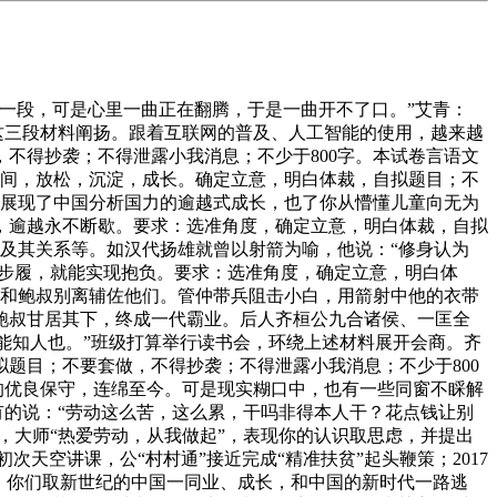
一段，可是心里一曲正在翻腾，于是一曲开不了口。”艾青：
这三段材料阐扬。跟着互联网的普及、人工智能的使用，越来越
不得抄袭；不得泄露小我消息；不少于800字。本试卷言语文
空间，放松，沉淀，成长。确定立意，明白体裁，自拟题目；不
，展现了中国分析国力的逾越式成长，也了你从懵懂儿童向无为
，逾越永不断歇。要求：选准角度，确定立意，明白体裁，自拟
针及其关系等。如汉代扬雄就曾以射箭为喻，他说：“修身认为
诸步履，就能实现抱负。要求：选准角度，确定立意，明白体
仲和鲍叔别离辅佐他们。管仲带兵阻击小白，用箭射中他的衣带
鲍叔甘居其下，终成一代霸业。后人齐桓公九合诸侯、一匡全
叔能知人也。”班级打算举行读书会，环绕上述材料展开会商。齐
题目；不要套做，不得抄袭；不得泄露小我消息；不少于800
的优良保守，连绵至今。可是现实糊口中，也有一些同窗不睬解
有的说：“劳动这么苦，这么累，干吗非得本人干？花点钱让别
，大师“热爱劳动，从我做起”，表现你的认识取思虑，并提出
”初次天空讲课，公“村村通”接近完成“精准扶贫”起头鞭策；2017
挑和。你们取新世纪的中国一同业、成长，和中国的新时代一路逃