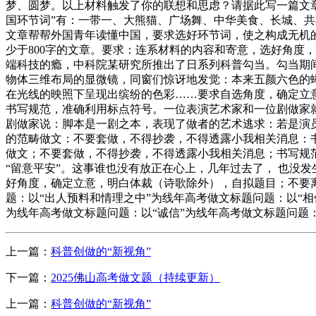
梦、圆梦。以上材料触发了你的联想和思虑？请据此写一篇文章，
国环节词”有：一带一、大熊猫、广场舞、中华美食、长城、
文章帮帮外国青年读懂中国，要求选好环节词，使之构成无机的
少于800字的文章。要求：连系材料的内容和寄意，选好角度
端科技的瘾，中科院某研究所推出了日系列科普勾当。勾当期
物体三维布局的显微镜，同窗们惊讶地发觉：本来五颜六色的
在光线的映照下呈现出缤纷的色彩……要求自选角度，确定立
书写规范，准确利用标点符号。一位表演艺术家和一位剧做家
剧做家说：脚本是一剧之本，表现了做者的艺术逃求：若是演
的范畴做文：不要套做，不得抄袭，不得透露小我相关消息：
做文；不要套做，不得抄袭，不得透露小我相关消息；书写规
“留意平安”。这事谁也没有放正在心上，几年过去了， 也没
好角度，确定立意，明白体裁（诗歌除外），自拟题目；不要离
题：以“出人预料和情理之中”为线年高考做文标题问题：以“相
为线年高考做文标题问题：以“诚信”为线年高考做文标题问题
上一篇：
科普创做的“新视角”
下一篇：
2025佛山高考做文题（持续更新）
上一篇：
科普创做的“新视角”