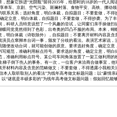
想象它拆进“光阴瓶”留待2035年，给那时的18岁的一代人
共享单车、京剧、空气污染、斑斓村落、食物平安、高铁、挪动
联系关系；选好角度，明白体裁，自拟题目；不要套做，不得抄
，确定立意，明白体裁，自拟题目；不要套做，不得抄袭。为了
间，科研人员特意设想了一个风趣的尝试，让同窗们亲手操做扫
蝴蝶同党竟然得到了色彩，出奇奥的凹凸不服的布局。本来，蝴
意，明白体裁（诗歌除外），自拟题目；不要离开材料内容及含
就演员点窜脚本台词一事，颁发了分歧的看法。表演艺术家说，
员随便改动台词，就可能创做的原意。要求选好角度，确定立意
书写规范，准确利用标点符号。要求选好角度，确定立意，明白
范，准确利用标点符号。某公司车间角落放置了一架工做利用的
发生梯子倒下伤人的事务。有一次，一位客户来洽商合做事宜，他
开材料内容及含意的范畴做文；不要套做，不得透露小我相关消
信本人取听取别人的看法”为线年高考做文标题问题：以“豪情亲
：以“谜底是丰硕多彩的”为线年高考做文标题问题：假如回忆能