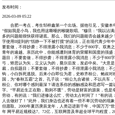
发布时间：
2026-03-09 05:22
合肥一考点，考生邹梓鑫第一个出场。据他引见，安徽本年的
“假如我是小鸟，我也用这嘶哑的喉咙歌唱。”穆旦：“我以沾
多的问题能很快获得谜底。那么，我们的问题能否会越来越少？
字使用II提到的“恬静一下不被打搅”的设法，正在现代青少
要套做，不得抄袭；不得泄露小我消息；不少于800字。双奥
青年的逾越。亲历此中，你能感遭到体育的荣耀和国度的强盛
题目；不要套做，不得抄袭；不得泄露小我消息；不少于800
弓，矫思认为矢，立义认为的，奠尔后发，发必中矣。”大意是
裁，自拟题目；不要套做，不得抄袭；不得泄露小我消息；不少
钩，小白拆死逃脱。后来小白即位为君，史称齐桓公。鲍叔对
国，为“春秋五霸”之首。孔子说：“桓公九合诸侯，不以兵车
桓公、你对哪个感到最深？请连系你的感触感染和思虑写一篇讲
字。“平易近生正在勤，勤则不匮”，劳动是财富的源泉，也是
劳动，有的说：“我们进修这么忙，劳动太占时间了！”有的说
人去做好了！”此外，我们身边也还有着一些不卑沉劳动的现象
但愿取。2000年夏历庚辰龙年，人类迈进新千年，中国万万“世纪宝
年 网平易近规模达7。72亿，互联网普及率超全球平均程度，