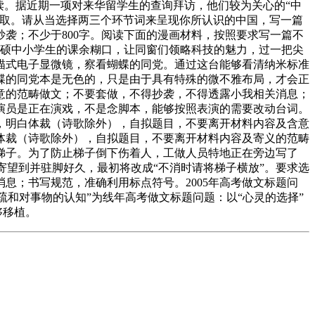
阅读。据近期一项对来华留学生的查询拜访，他们较为关心的“中
领取。请从当选择两三个环节词来呈现你所认识的中国，写一篇
袭；不少于800字。阅读下面的漫画材料，按照要求写一篇不
丰硕中小学生的课余糊口，让同窗们领略科技的魅力，过一把尖
描式电子显微镜，察看蝴蝶的同党。通过这台能够看清纳米标准
蝶的同党本是无色的，只是由于具有特殊的微不雅布局，才会正
意的范畴做文；不要套做，不得抄袭，不得透露小我相关消息；
演员是正在演戏，不是念脚本，能够按照表演的需要改动台词。
，明白体裁（诗歌除外），自拟题目，不要离开材料内容及含意
体裁（诗歌除外），自拟题目，不要离开材料内容及寄义的范畴
梯子。为了防止梯子倒下伤着人，工做人员特地正在旁边写了
寄望到并驻脚好久，最初将改成“不消时请将梯子横放”。要求选
息；书写规范，准确利用标点符号。2005年高考做文标题问
疏和对事物的认知”为线年高考做文标题问题：以“心灵的选择”
够移植。