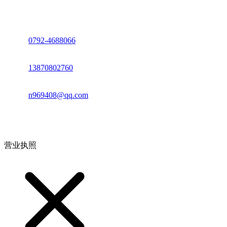
座机：
0792-4688066
电话：
13870802760
邮箱：
n969408@qq.com
地址：江西省德安县高新技术产业园(宝塔工业园)高新路93号
营业执照