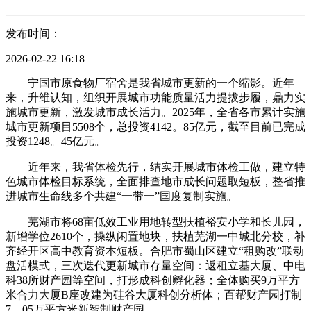
发布时间：
2026-02-22 16:18
宁国市原食物厂宿舍是我省城市更新的一个缩影。近年
来，升维认知，组织开展城市功能质量活力提拔步履，鼎力实
施城市更新，激发城市成长活力。2025年，全省各市累计实施
城市更新项目5508个，总投资4142。85亿元，截至目前已完成
投资1248。45亿元。
近年来，我省体检先行，结实开展城市体检工做，建立特
色城市体检目标系统，全面排查地市成长问题取短板，整省推
进城市生命线多个共建“一带一”国度复制实施。
芜湖市将68亩低效工业用地转型扶植裕安小学和长儿园，
新增学位2610个，操纵闲置地块，扶植芜湖一中城北分校，补
齐经开区高中教育资本短板。合肥市蜀山区建立“租购改”联动
盘活模式，三次迭代更新城市存量空间：返租立基大厦、中电
科38所财产园等空间，打形成科创孵化器；全体购买9万平方
米合力大厦B座改建为硅谷大厦科创分析体；百帮财产园打制
7。05万平方米新智制财产园。