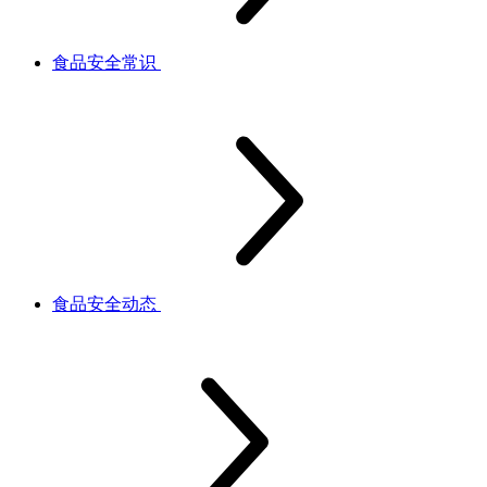
食品安全常识
食品安全动态