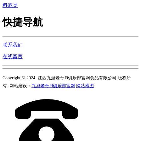
料酒类
快捷导航
联系我们
在线留言
Copyright © 2024 江西九游老哥J9俱乐部官网食品有限公司 版权所
有 网站建设：
九游老哥J9俱乐部官网
网站地图