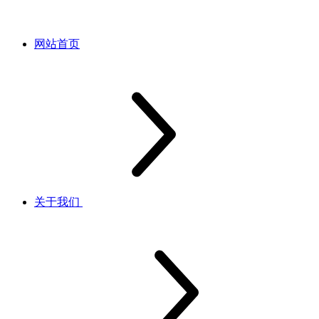
网站首页
关于我们