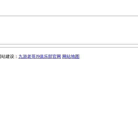
 网站建设：
九游老哥J9俱乐部官网
网站地图