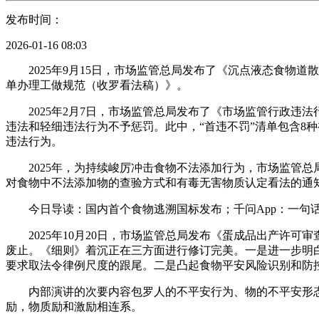
发布时间：
2026-01-16 08:03
2025年9月15日，市场监管总局发布了《沉点液态食物道
单办理工做规范（收罗看法稿）》。
2025年2月7日，市场监管总局发布了《市场监管行政违法
违法和轻细违法行为不予惩罚。此中，“首违不罚”清单包含8
违法行为。
2025年，为持续峻厉冲击食物不法添加行为，市场监管总
对食物中不法添加物的查验方式和有毒无害物质认定看法的通
今日导读：国内首个食物逃溯国标发布；千问App：一句话点
2025年10月20日，市场监管总局发布《蛋成品出产许可审查细
废止。《细则》着沉正在三方面进行修订完美。一是进一步明
要求取法令律例尺度的跟尾。二是凸起食物平安风险识别和防
内部演讲的次要内容包罗人的不平安行为、物的不平安形态
励，物质励和激励相连系。