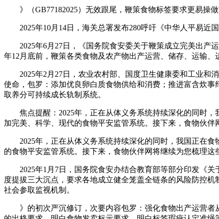
》（GB77182025）无效跟尾，鞭策食物标签要求更易操做
2025年10月14日，海关总署发布280呼吁《中华人平易近
2025年6月27日，《国务院食安委关于鞭策成立完美出产
年12月底前，鞭策各类食物及农产物出产运营、储存、运输、
2025年2月27日，农业农村部、国度卫生健康委和工业和消
使命，包罗：添加优良卵白质食物供给和消费；推进富含炊事
取养分可持续成长轨制系统。
焦点提醒：2025年，正在从体义务系统持续深化的同时，
加完美、科学、现代的食物平安监管系统。接下来，食物伙伴
2025年，正在从体义务系统持续深化的同时，我国正在食
的食物平安监管系统。接下来，食物伙伴网将继续为您梳理这
2025年1月7日，国务院食安办结合教育部等部分印发《关
度提拔三大沉点，要求各地成立健全笼盖全链条的风险防控机制
社会参取监视机制。
》的初次严沉修订，次要内容包罗：强化食物出产运营者从
的出格要求、明白食物发卖标示要求、明白标签瑕疵认定准绳