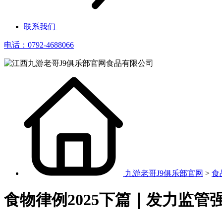
联系我们
电话：0792-4688066
九游老哥J9俱乐部官网
>
食
食物律例2025下篇｜发力监管