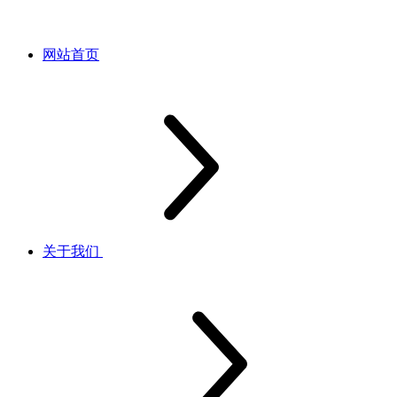
网站首页
关于我们