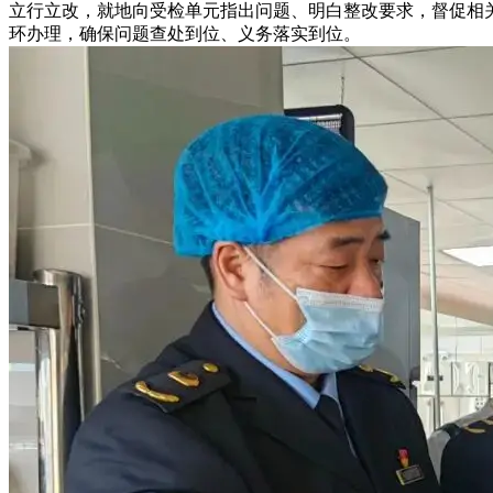
立行立改，就地向受检单元指出问题、明白整改要求，督促相
环办理，确保问题查处到位、义务落实到位。