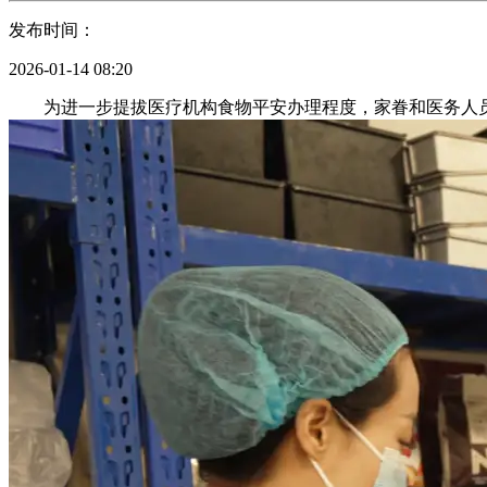
发布时间：
2026-01-14 08:20
为进一步提拔医疗机构食物平安办理程度，家眷和医务人员