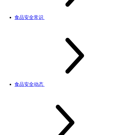
食品安全常识
食品安全动态