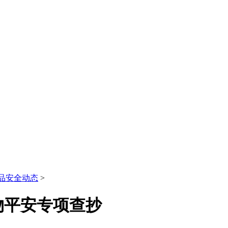
品安全动态
>
物平安专项查抄