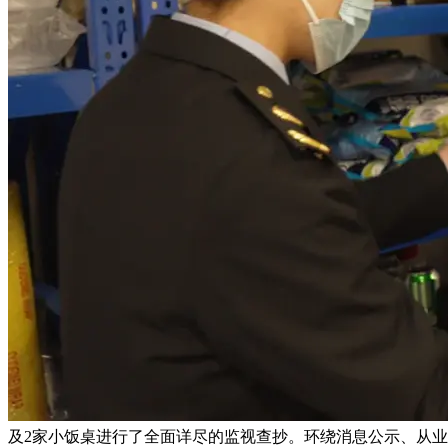
及2家小饭桌进行了全面详尽的监视查抄。环绕消息公示、从业