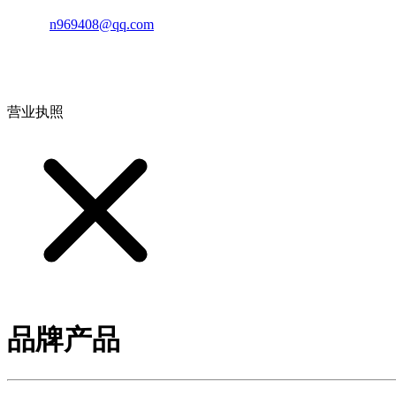
邮箱：
n969408@qq.com
地址：江西省德安县高新技术产业园(宝塔工业园)高新路93号
营业执照
品牌产品