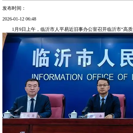
发布时间：
2026-01-12 06:48
1月9日上午，临沂市人平易近旧事办公室召开临沂市“高质量