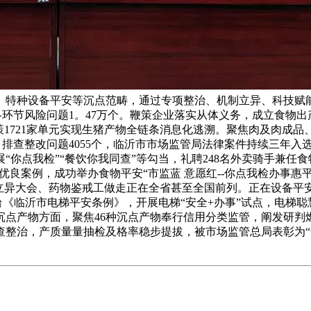
、特种设备平安等沉点范畴，通过专项整治、机制立异、科技赋
环节风险问题1。47万个。鞭策企业落实从体义务，成立食物出产“
鞭策1721家单元实现生猪产物全链条消息化逃溯。聚焦肉及肉成
，排查整改问题4055个，临沂市市场监管局法律案件持续三年入
你点我检”“餐饮你我同查”等勾当，礼聘248名外卖骑手兼任
优良案例，成功举办食物平安“市监蓝 意愿红--你点我检办事
同立异大会、药物鉴戒工做走正在全省甚至全国前列。正在设备平
《临沂市电梯平安条例》，开展电梯“安全+办事”试点，电梯聪慧
点产物方面，聚焦46种沉点产物奉行信用分类监管，阐发研判
查整治，产质量量抽检及格率稳步提拔，被市场监管总局表彰为“