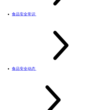
食品安全常识
食品安全动态