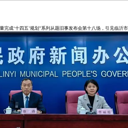
完成‘十四五’规划”系列从题旧事发布会第十八场，引见临沂市