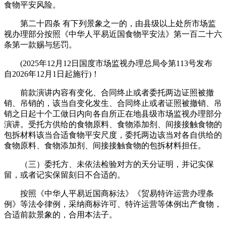
食物平安风险。
第二十四条 有下列景象之一的，由县级以上处所市场监
视办理部分按照《中华人平易近国食物平安法》第一百二十六
条第一款赐与惩罚。
(2025年12月12日国度市场监视办理总局令第113号发布
自2026年12月1日起施行)！
前款演讲内容有变化、合同终止或者委托两边证照被撤
销、吊销的，该当自变化发生、合同终止或者证照被撤销、吊
销之日起十个工做日内向各自所正在地县级市场监视办理部分
演讲。受托方供给的食物原料、食物添加剂、间接接触食物的
包拆材料该当合适食物平安尺度，委托两边该当对各自供给的
食物原料、食物添加剂、间接接触食物的包拆材料担任。
（三）委托方、未依法检验对方的天分证明，并记实保
留，或者记实保留刻日不合适的。
按照《中华人平易近国商标法》《贸易特许运营办理条
例》等法令律例，采纳商标许可、特许运营等体例出产食物，
合适前款景象的，合用本法子。