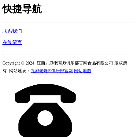
快捷导航
联系我们
在线留言
Copyright © 2024 江西九游老哥J9俱乐部官网食品有限公司 版权所
有 网站建设：
九游老哥J9俱乐部官网
网站地图