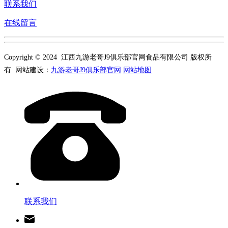
联系我们
在线留言
Copyright © 2024 江西九游老哥J9俱乐部官网食品有限公司 版权所
有 网站建设：
九游老哥J9俱乐部官网
网站地图
联系我们