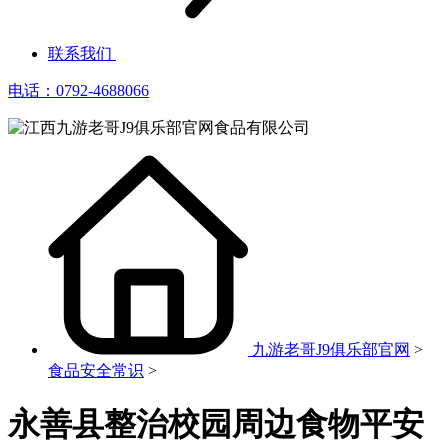
联系我们
电话：0792-4688066
九游老哥J9俱乐部官网
>
食品安全常识
>
永善县整治校园周边食物平安