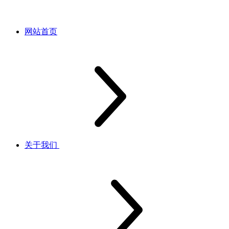
网站首页
关于我们