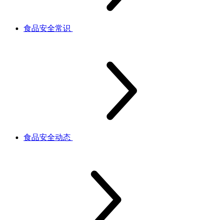
食品安全常识
食品安全动态