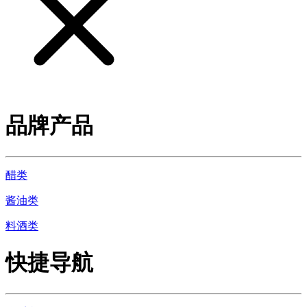
品牌产品
醋类
酱油类
料酒类
快捷导航