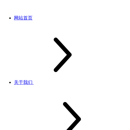
网站首页
关于我们