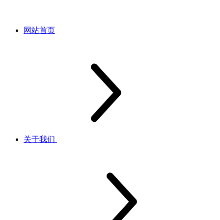
网站首页
关于我们