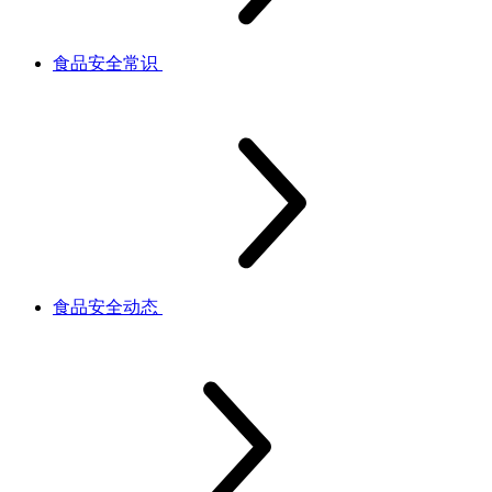
食品安全常识
食品安全动态