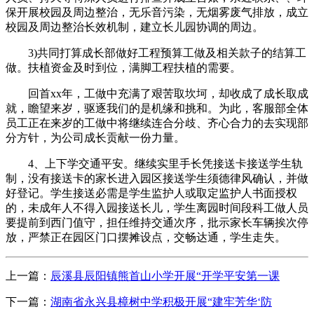
保开展校园及周边整治，无乐音污染，无烟雾废气排放，成立
校园及周边整治长效机制，建立长儿园协调的周边。
3)共同打算成长部做好工程预算工做及相关款子的结算工
做。扶植资金及时到位，满脚工程扶植的需要。
回首xx年，工做中充满了艰苦取坎坷，却收成了成长取成
就，瞻望来岁，驱逐我们的是机缘和挑和。为此，客服部全体
员工正在来岁的工做中将继续连合分歧、齐心合力的去实现部
分方针，为公司成长贡献一份力量。
4、上下学交通平安。继续实里手长凭接送卡接送学生轨
制，没有接送卡的家长进入园区接送学生须德律风确认，并做
好登记。学生接送必需是学生监护人或取定监护人书面授权
的，未成年人不得入园接送长儿，学生离园时间段科工做人员
要提前到西门值守，担任维持交通次序，批示家长车辆挨次停
放，严禁正在园区门口摆摊设点，交畅达通，学生走失。
上一篇：
辰溪县辰阳镇熊首山小学开展“开学平安第一课
下一篇：
湖南省永兴县樟树中学积极开展“建牢芳华‘防