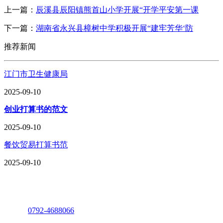
上一篇：
辰溪县辰阳镇熊首山小学开展“开学平安第一课
下一篇：
湖南省永兴县樟树中学积极开展“建牢芳华‘防
推荐新闻
江门市卫生健康局
2025-09-10
创业打算书的范文
2025-09-10
餐饮贸易打算书范
2025-09-10
座机：
0792-4688066