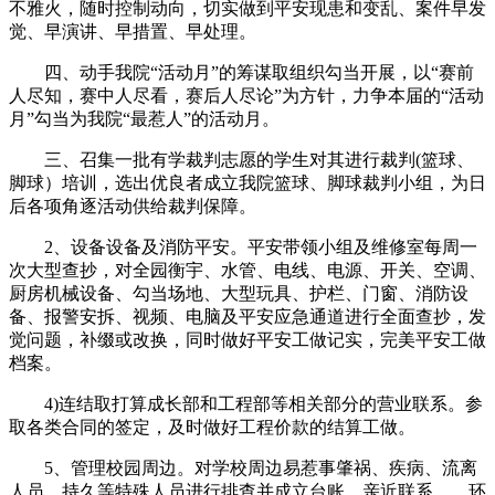
不雅火，随时控制动向，切实做到平安现患和变乱、案件早发
觉、早演讲、早措置、早处理。
四、动手我院“活动月”的筹谋取组织勾当开展，以“赛前
人尽知，赛中人尽看，赛后人尽论”为方针，力争本届的“活动
月”勾当为我院“最惹人”的活动月。
三、召集一批有学裁判志愿的学生对其进行裁判(篮球、
脚球）培训，选出优良者成立我院篮球、脚球裁判小组，为日
后各项角逐活动供给裁判保障。
2、设备设备及消防平安。平安带领小组及维修室每周一
次大型查抄，对全园衡宇、水管、电线、电源、开关、空调、
厨房机械设备、勾当场地、大型玩具、护栏、门窗、消防设
备、报警安拆、视频、电脑及平安应急通道进行全面查抄，发
觉问题，补缀或改换，同时做好平安工做记实，完美平安工做
档案。
4)连结取打算成长部和工程部等相关部分的营业联系。参
取各类合同的签定，及时做好工程价款的结算工做。
5、管理校园周边。对学校周边易惹事肇祸、疾病、流离
人员、持久等特殊人员进行排查并成立台账，亲近联系、、环