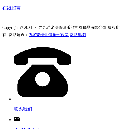
在线留言
Copyright © 2024 江西九游老哥J9俱乐部官网食品有限公司 版权所
有 网站建设：
九游老哥J9俱乐部官网
网站地图
联系我们