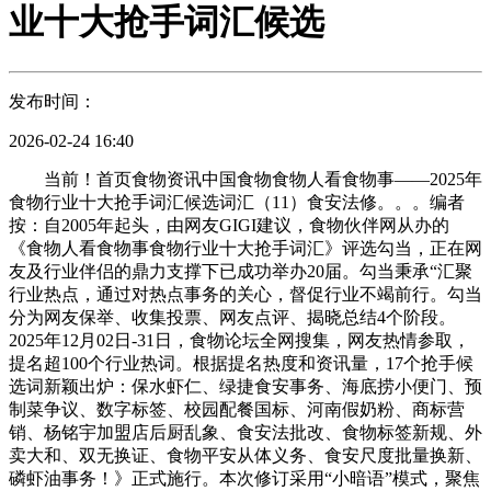
业十大抢手词汇候选
发布时间：
2026-02-24 16:40
当前！首页食物资讯中国食物食物人看食物事——2025年
食物行业十大抢手词汇候选词汇（11）食安法修。。。编者
按：自2005年起头，由网友GIGI建议，食物伙伴网从办的
《食物人看食物事食物行业十大抢手词汇》评选勾当，正在网
友及行业伴侣的鼎力支撑下已成功举办20届。勾当秉承“汇聚
行业热点，通过对热点事务的关心，督促行业不竭前行。勾当
分为网友保举、收集投票、网友点评、揭晓总结4个阶段。
2025年12月02日-31日，食物论坛全网搜集，网友热情参取，
提名超100个行业热词。根据提名热度和资讯量，17个抢手候
选词新颖出炉：保水虾仁、绿捷食安事务、海底捞小便门、预
制菜争议、数字标签、校园配餐国标、河南假奶粉、商标营
销、杨铭宇加盟店后厨乱象、食安法批改、食物标签新规、外
卖大和、双无换证、食物平安从体义务、食安尺度批量换新、
磷虾油事务！》正式施行。本次修订采用“小暗语”模式，聚焦