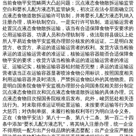
当前食物平安范畴两大凸起问题：沉点液态食物散拆运输监管
空白和婴长儿配方液态乳监管缺失，初次正在法令层面确立沉
点液态食物道散拆运输许可轨制，并将婴长儿配方液态乳纳入
注册办理，填补轨制空白。一是实行许可轨制。道运输运营者
处置沉点液态食物散拆运输，该当有合适保障食物平安要求的
公用运输容器、功课人员和办理轨制等，依法取得县级以上处
所人平易近食物平安监视办理部分核发的准运证。二是明白发
货方、收货方、承运的道运输运营者的权利。发货方该当检验
承运的道运输运营者的准运证，核验运输容器能否合适保障食
物平安的要求；收货方该当检验承运的道运输运营者的准运
证、运输记实，核验运输容器铅封能否完整；承运的道运输运
营者该当正在运输容器显著喷涂食物公用标识，按照国度相关
利用运输容器并及时清洗，严禁拆运食物以外的其他物质。四
是明白国务院食物平安监视办理部分会同国务院相关部分制定
沉点液态食物目次和沉点液态食物道散拆运输的具体办理。沉
点液态食物目次报国务院核准后发布。此外，峻厉惩处相关违
法行为。对未取得准运证明处置运输、未按要求运输等行为加
大惩罚；对伪制单据、未履行检验权利等行为明白法令义务。
正在《食物平安法》第八十一条、第八十二条、第一百二十四
条中添加“婴长儿配方液态乳”，将其纳入注册办理，统一企业
不得用统一配方出产分歧品牌的液态婴配；出产企业应严酷按