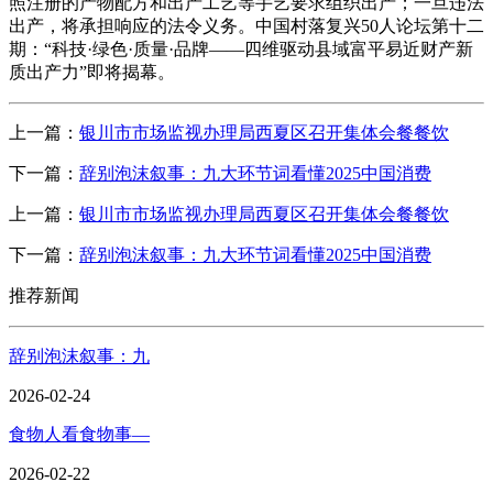
照注册的产物配方和出产工艺等手艺要求组织出产；一旦违法
出产，将承担响应的法令义务。中国村落复兴50人论坛第十二
期：“科技·绿色·质量·品牌——四维驱动县域富平易近财产新
质出产力”即将揭幕。
上一篇：
银川市市场监视办理局西夏区召开集体会餐餐饮
下一篇：
辞别泡沫叙事：九大环节词看懂2025中国消费
上一篇：
银川市市场监视办理局西夏区召开集体会餐餐饮
下一篇：
辞别泡沫叙事：九大环节词看懂2025中国消费
推荐新闻
辞别泡沫叙事：九
2026-02-24
食物人看食物事—
2026-02-22