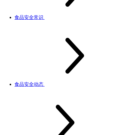
食品安全常识
食品安全动态