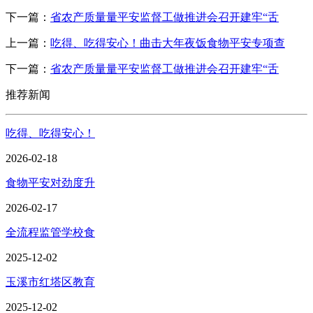
下一篇：
省农产质量量平安监督工做推进会召开建牢“舌
上一篇：
吃得、吃得安心！曲击大年夜饭食物平安专项查
下一篇：
省农产质量量平安监督工做推进会召开建牢“舌
推荐新闻
吃得、吃得安心！
2026-02-18
食物平安对劲度升
2026-02-17
全流程监管学校食
2025-12-02
玉溪市红塔区教育
2025-12-02