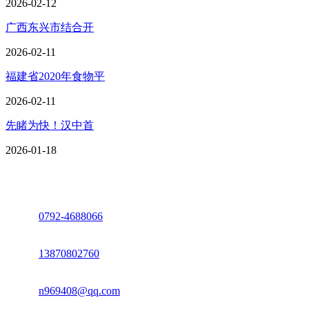
2026-02-12
广西东兴市结合开
2026-02-11
福建省2020年食物平
2026-02-11
先睹为快！汉中首
2026-01-18
座机：
0792-4688066
电话：
13870802760
邮箱：
n969408@qq.com