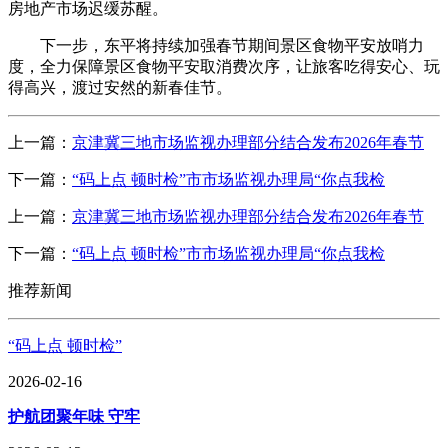
房地产市场迟缓苏醒。
下一步，东平将持续加强春节期间景区食物平安放哨力
度，全力保障景区食物平安取消费次序，让旅客吃得安心、玩
得高兴，渡过安然的新春佳节。
上一篇：
京津冀三地市场监视办理部分结合发布2026年春节
下一篇：
“码上点 顿时检”市市场监视办理局“你点我检
上一篇：
京津冀三地市场监视办理部分结合发布2026年春节
下一篇：
“码上点 顿时检”市市场监视办理局“你点我检
推荐新闻
“码上点 顿时检”
2026-02-16
护航团聚年味 守牢