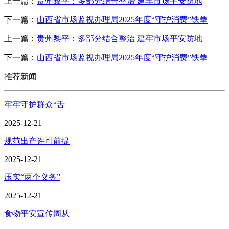
上一篇：
贵州黎平：多部分结合整治 建牢市场平安防地
下一篇：
山西省市场监视办理局2025年度“守护消费”铁拳
上一篇：
贵州黎平：多部分结合整治 建牢市场平安防地
下一篇：
山西省市场监视办理局2025年度“守护消费”铁拳
推荐新闻
牢牢守护群众“舌
2025-12-21
规范出产许可前提
2025-12-21
压实“两个义务”
2025-12-21
食物平安宣传周从