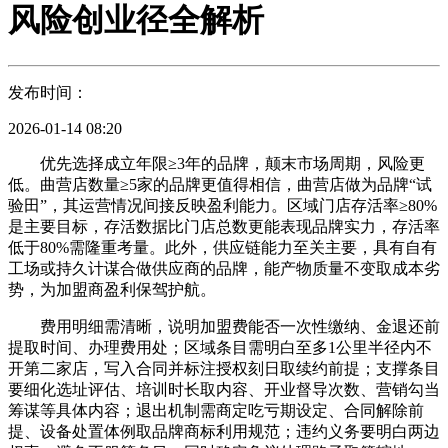
风险创业径全解析
发布时间：
2026-01-14 08:20
优先选择成立年限≥3年的品牌，颠末市场周期，风险更
低。曲营店数量≥5家的品牌更值得相信，曲营店做为品牌“试
验田”，其运营情况间接反映盈利能力。区域门店存活率≥80%
是主要目标，存活数据比门店总数更能表现品牌实力，存活率
低于80%需隆重考量。此外，供应链能力至关主要，具有自有
工场或持久计谋合做供应商的品牌，能产物质量不变取成本劣
势，为加盟商盈利保驾护航。
费用明细需清晰，说明加盟费能否一次性缴纳、金退还前
提取时间、办理费用处；区域条目需明白至多1公里半径内不
开第二家店，写入合同并标注授权刻日取续约前提；支撑条目
要细化选址评估、培训时长取内容、开业督导次数、营销勾当
筹谋等具体内容；退出机制需商定吃亏期设定、合同解除前
提、设备处置体例取品牌商标利用规范；违约义务要明白两边