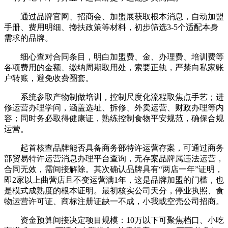
通过品牌官网、招商会、加盟展获取根本消息，自动加盟
手册、费用明细、搀扶政策等材料，初步筛选3-5个适配本身
需求的品牌。
细心查对合同条目，明白加盟费、金、办理费、培训费等
各项费用的金额、缴纳周期取用处，索要正轨，严禁向私家账
户转账，避免收费圈套。
系统参取产物制做培训，控制尺度化流程取焦点手艺；进
修运营办理学问，涵盖选址、拆修、外卖运营、财政办理等内
容；同时务必取得健康证，熟练控制食物平安规范，确保合规
运营。
起首核查品牌能否具备商务部特许运营存案，可通过商务
部贸易特许运营消息办理平台查询，无存案品牌属违法运营，
合同无效，需间接解除。其次确认品牌具有“两店一年”证明，
即2家以上曲营店且不变运营满1年，这是品牌加盟的门槛，也
是模式成熟度的根本证明。最初核实公司天分，停业执照、食
物运营许可证、商标注册证缺一不成，小我或空壳公司招商。
资金预算间接决定项目规模：10万以下可聚焦档口、小吃