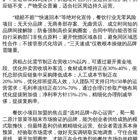
应链不变，产物受众普遍，适合社区周边持久运营。
“稳赔不赔”“快速回本”等绝对化宣传，餐饮行业无零风险
项目；无天分品牌，无商务部存案、无曲营店、成立时间短的
品牌间接解除；防备强制高价采购圈套，合同中明白能否答应
自行采购部门非焦点原料；避开恍惚区域条目，避免同区域恶
性合作；不接管形式化培训，“三天速成”仅教根本操做的品牌
需隆重。
房租占比需节制正在营收15%以内，可通过避开黄金地
段、优化外卖营收填补客流；食材成本维持正在30%-40%，依
托总部供应链集中采购降低成本；人工成本节制正在
20%-30%，优化排班提高人效，3人团队可支持日均150单的运
营需求；毛利率连结正在55%-70%，通过合理订价取产物布局
优化提拔附加值；净利率方针15%-25%，精细化办理削减华
侈，提拔复购率。
餐饮小项目加盟的焦点是“选对品牌+存心运营”，蜀一蜀
二原汁冒菜等颠末市场验证的品牌，能为创业者供给成熟的模
式取搀扶，但最终盈利仍依赖精细化运营。创业者需连系本身
预算、经验取市场需求，做好充实调研取实地调查，守住合规
底线，避开加盟圈套，才能正在合作激烈的餐饮市场中坐稳脚