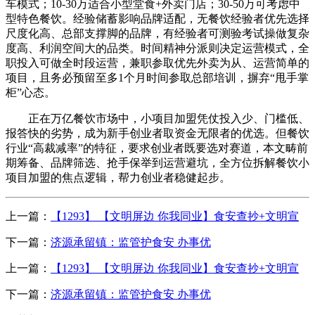
车模式；10-30万适合小型堂食+外卖门店；30-50万可考虑中
型特色餐饮。经验储蓄影响品牌适配，无餐饮经验者优先选择
尺度化高、总部支撑脚的品牌，有经验者可测验考试操做复杂
度高、利润空间大的品类。时间精神分派则决定运营模式，全
职投入可做全时段运营，兼职参取优先外卖为从、运营简单的
项目，且务必预留至多1个月时间参取总部培训，摒弃“甩手掌
柜”心态。
正在万亿餐饮市场中，小项目加盟凭仗投入少、门槛低、
报答快的劣势，成为新手创业者取资金无限者的优选。但餐饮
行业“高裁减率”的特征，要求创业者既要选对赛道，本文畴前
期筹备、品牌筛选、抢手保举到运营避坑，全方位拆解餐饮小
项目加盟的焦点逻辑，帮力创业者稳健起步。
上一篇：
【1293】 【文明屏边 你我同业】食安查抄+文明宣
下一篇：
济源承留镇：监管护食安 办事优
上一篇：
【1293】 【文明屏边 你我同业】食安查抄+文明宣
下一篇：
济源承留镇：监管护食安 办事优