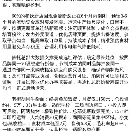
跟，实现稳健盈利。
60%的餐饮新店因现金流断裂正在6个月内倒闭，预留3-6
个月的流动资金应对突发环境。运营中产物尺度化，口胃不
变，按期更新菜单连结新颖感；注沉顾客体验，成立会员系统
培育粉丝；发力外卖渠道，优化店肆页面、提拔出餐速度、参
取平台勾当，提高率取订单量；持续成本节制，精准预估食材
用量避免库存积压，合理利用水电燃气降低能耗。
依托总部大数据支撑完成选址评估，确定最长处位；按照
品牌同一VI设想进行拆修，节制成本的同时品牌抽象同一；
通过总部同一采购或指定供应商购买设备，确保产物制做尺
度；及时打点停业执照、食物运营许可证、消防许可证等相关
证照；开展试停业优化办事取菜品，再通过总部协帮筹谋开业
勾当，正式启动运营。
老街胡同牛杂面：终身免加盟费，月费仅1150元，总投资
约4。5万，3分钟出餐，适配学校、工场周边档口，小投入即
可启动。阿遇烧烤：极致性价比，总部兜底政策完美，15㎡档
口即可运营，人均消费20元摆布，商圈等流量集中区域。小笼
包/蒸饺档口：食材成本低至2元，售价6-8元，毛利率超60%，
一辆小吃车即可开业，运营矫捷，适配多类商圈。