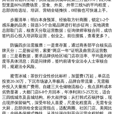
型笼盖80%消费场景，堂食、外卖、外带三线%的平均程度，
总部供给选址、培训、营销全链搀扶，0经验也可快速上手。
步履清单：明白本身预算、经验取方针商圈，锁定1-2个
感乐趣的品类；筛选3-5个合规品牌进行初步征询；实地调查
总部取门店，核查天分取运营数据；征询律师审核合同，成功
签约后心投入培训取运营，创业之。前往搜狐，查看更多？。
防骗四步法需服膺：一是查存案，通过商务部平台核实品
牌天分；二是验证明，索要“两店一年”证明及曲营店运营数
据；三是看数据，要求品牌供给区域门店存活率、平均盈利程
度等具体消息；四是问律师，签约前请专业法令人士审核合
同，规避法令风险。
蜜雪冰城：茶饮行业性价比标杆，加盟费1万起，单店总
投资20-30万，下沉市场渗入率极高，品牌自带流量，无需额
外投入大量推广费用。自建三大仓储物流核心，焦点原料成本
劣势显著，大都门店6-8个月回本，年净利润15-25万元，适合
三四线城市及县城结构。朴大叔拌饭：从打韩式石锅拌饭，现
点现拌保留锅气，深受年轻人喜爱，尺度化程度高，无需专业
大厨，总部供给全套运营指点，适配商圈、社区门店。美闻比
萨：全链条保姆式搀扶，从选址评估到开业运营全程护航，供