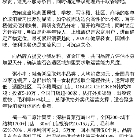
权责，避免不服等条目，同时确定争议处理路子取管辖地。
先阐发当地商圈属性，学校、写字楼、社区、商场的客单
价取消费习惯差别显著，如学校周边适合高性价比小吃，写字
楼侧沉便利快餐。再研究竞品分布，避开饱和区域，同时锁定
方针客群，明白是办事年轻人、上班族仍是家庭用户，进而确
定产物定位。最初紧跟消费趋向，2026年健康轻食、国潮小
吃、便利快餐仍是支流风口，可沉点关心。
向品牌方提交小我材料、资金证明，共同品牌方评估本身
加盟天分，确认能否合适区域加盟要求取运营能力尺度。
粥小串：融合粥品取烤串品类，人均消费30元，全国具有
22家连锁店，总部供给同一食材配送取全流程搀扶，运营难度
低，适配社区、写字楼周边门店。OBLIGI CHICKEN韩式炸
鸡：投资5-10万，全国门店超400家，从打外卖渠道，出餐速
度快，毛利率60%以上，总部供给外卖代运营支撑，适合聚焦
年轻消费群体的创业者。
蜀一蜀二原汁冒菜：深耕冒菜范畴14年，全国200+城市
结构1700+门店，30㎡门店投资约10-15万元，毛利率
65%-70%，月净利润可达2。5万元，回本周期仅6个月。品牌
具有自有底料工场，供应链曲供成本比第三方低15%，四大味